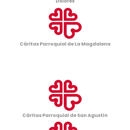
Dolores
Cáritas Parroquial de La Magdalena
Cáritas Parroquial de San Agustín