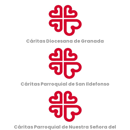
Cáritas Diocesana de Granada
Cáritas Parroquial de San Ildefonso
Cáritas Parroquial de Nuestra Señora del