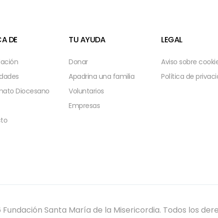
A DE
TU AYUDA
LEGAL
dación
Donar
Aviso sobre cooki
idades
Apadrina una familia
Política de privac
ato Diocesano
Voluntarios
Empresas
to
 Fundación Santa María de la Misericordia. Todos los der