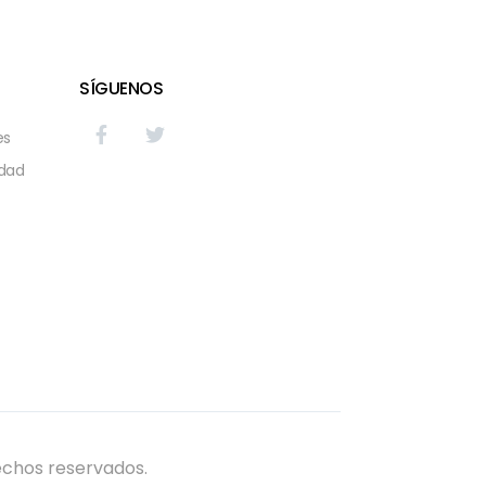
SÍGUENOS
es
idad
echos reservados.