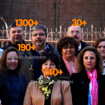
1300
+
30
+
Compras
Voluntarios
190
+
Familias Ayudadas
740
+
Personas Ayudadas